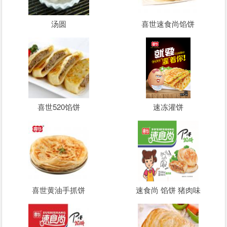
汤圆
喜世速食尚馅饼
喜世520馅饼
速冻灌饼
喜世黄油手抓饼
速食尚 馅饼 猪肉味