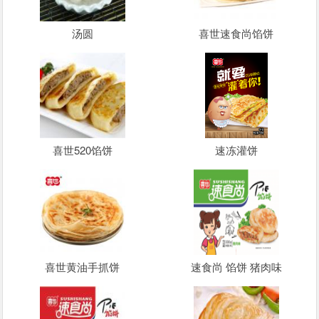
汤圆
喜世速食尚馅饼
喜世520馅饼
速冻灌饼
喜世黄油手抓饼
速食尚 馅饼 猪肉味