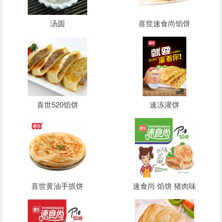
汤圆
喜世速食尚馅饼
喜世520馅饼
速冻灌饼
喜世黄油手抓饼
速食尚 馅饼 猪肉味