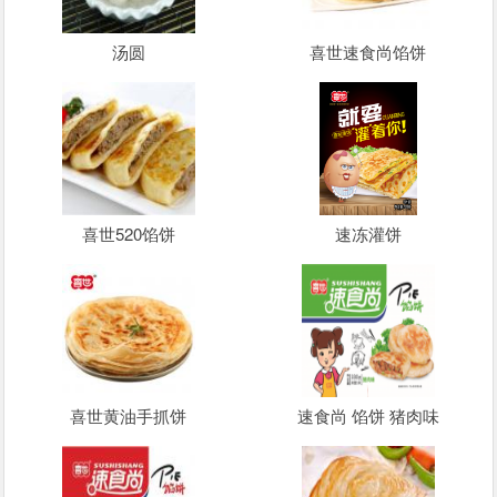
汤圆
喜世速食尚馅饼
喜世520馅饼
速冻灌饼
喜世黄油手抓饼
速食尚 馅饼 猪肉味