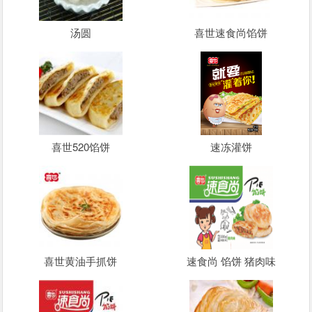
汤圆
喜世速食尚馅饼
喜世520馅饼
速冻灌饼
喜世黄油手抓饼
速食尚 馅饼 猪肉味