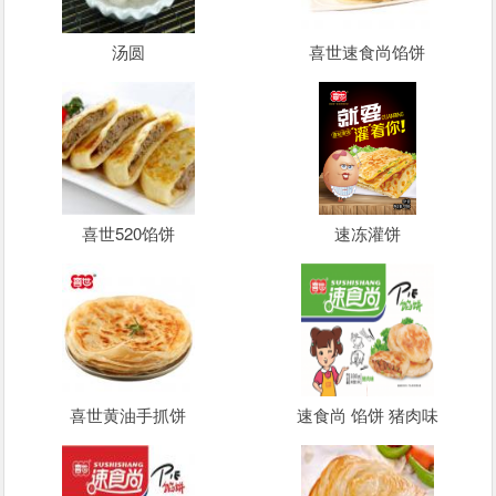
汤圆
喜世速食尚馅饼
喜世520馅饼
速冻灌饼
喜世黄油手抓饼
速食尚 馅饼 猪肉味