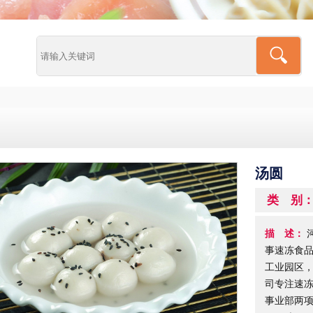
汤圆
类 别
描 述：
河
事速冻食品
工业园区，
司专注速
事业部两项