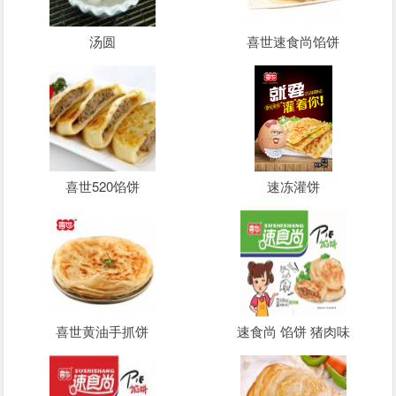
汤圆
喜世速食尚馅饼
喜世520馅饼
速冻灌饼
喜世黄油手抓饼
速食尚 馅饼 猪肉味