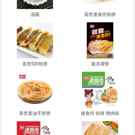
汤圆
喜世速食尚馅饼
喜世520馅饼
速冻灌饼
喜世黄油手抓饼
速食尚 馅饼 猪肉味