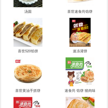
汤圆
喜世速食尚馅饼
喜世520馅饼
速冻灌饼
喜世黄油手抓饼
速食尚 馅饼 猪肉味